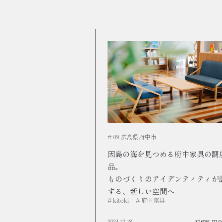
# 09 広島県府中市
因島の海を見つめる府中家具の調
品。
ものづくりのアイデンティティが
する、新しい空間へ
# kitoki
# 府中家具
view mo
2024.12.18