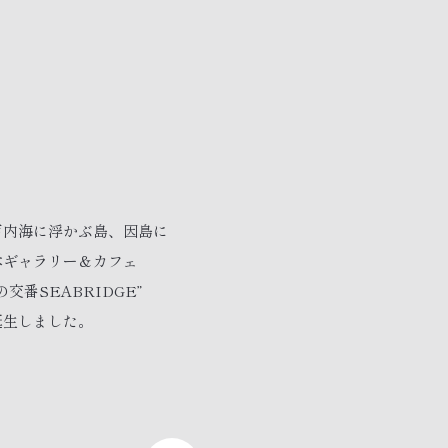
戸内海に浮かぶ島、因島に
本ギャラリー＆カフェ
の交番SEABRIDGE”
誕生しました。