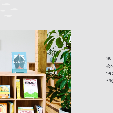
瀬
絵
“渚
が