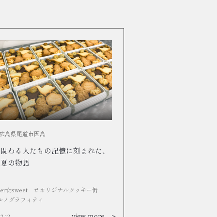
7 広島県尾道市因島
に関わる人たちの記憶に刻まれた、
る夏の物語
tter☆sweet
# オリジナルクッキー缶
ポルノグラフィティ
view more
12.12