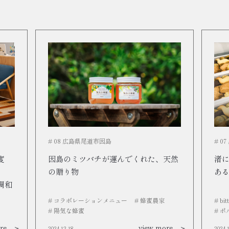
# 08 広島県尾道市因島
# 0
度
因島のミツバチが運んでくれた、天然
渚
の贈り物
あ
調和
# コラボレーションメニュー
# 蜂蜜農家
# bi
# 陽気な蜂蜜
# 
re
view more
2024.12.18
2024.