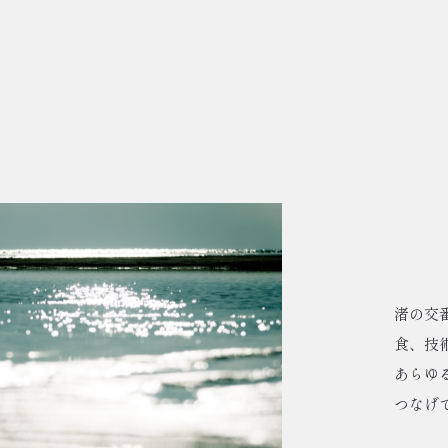
渚の交番
食、技
あらゆ
つなげ